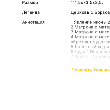
Размер
111,5x73,5x3,5.
Легенда
Церковь с.Борзо
Аннотация
1.Явление иконы 
2.Матрона с мате
3.Матрона с мате
4.Матрона с мат
обретают чудотво
5.Крестный ход и
6.Чудо 1.Исцелен
7.Чудо 2. Исцеле
8.Создание списк
иконы и сказания
Показать больше
чудесах. 9.Прине
царю Ивану Грозн
Исцеление жителя
Исцеление слепог
Исцеление жены 
Ивашки Козминско
Чудо 6. Исцелен
боярского сына В