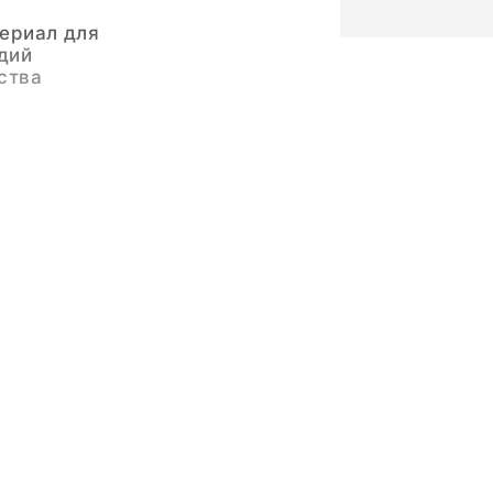
ериал для
дий
ства
е