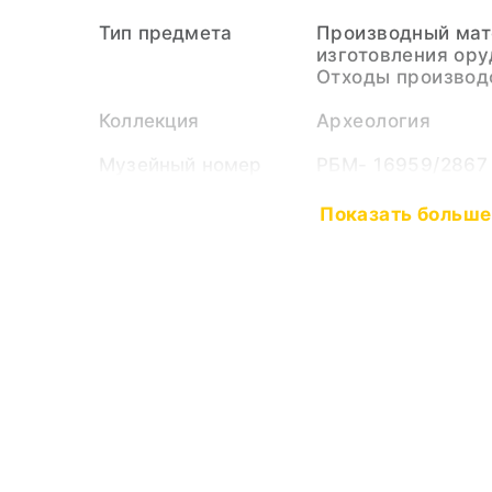
Тип предмета
Производный мат
изготовления ору
Отходы производ
Коллекция
Археология
Музейный номер
РБМ- 16959/2867
Показать меньш
Показать больше