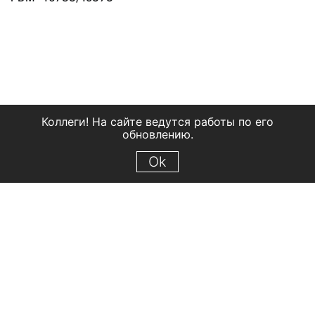
Коллеги! На сайте ведутся работы по его
обновлению.
Ok
© 2018 Рыбинский государственный историко-архитектурный и
художественный музей-заповедник
Все права защищены.
Условия использования материалов сайта
Отправить сообщение
Сообщение об ошибке
Перейти на сайт музея