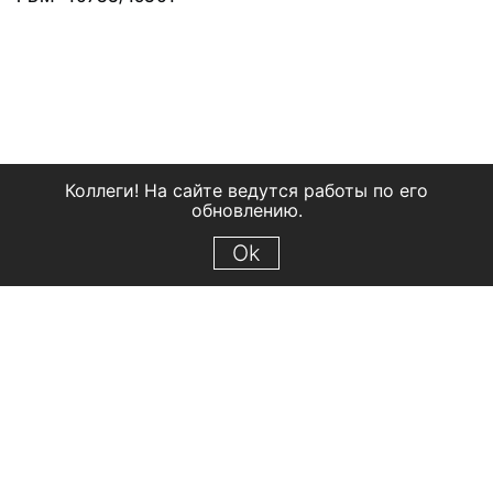
Коллеги! На сайте ведутся работы по его
обновлению.
Ok
© 2018 Рыбинский государственный историко-архитектурный и
художественный музей-заповедник
Все права защищены.
Условия использования материалов сайта
Отправить сообщение
Сообщение об ошибке
Перейти на сайт музея