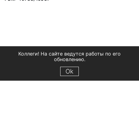
Коллеги! На сайте ведутся работы по его
обновлению.
Ok
© 2018 Рыбинский государственный историко-архитектурный и
художественный музей-заповедник
Все права защищены.
Условия использования материалов сайта
Отправить сообщение
Сообщение об ошибке
Перейти на сайт музея