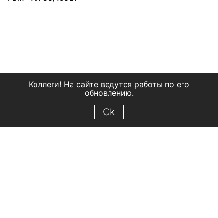
Коллеги! На сайте ведутся работы по его
обновлению.
Ok
© 2018 Рыбинский государственный историко-архитектурный и
художественный музей-заповедник
Все права защищены.
Условия использования материалов сайта
Отправить сообщение
Сообщение об ошибке
Перейти на сайт музея