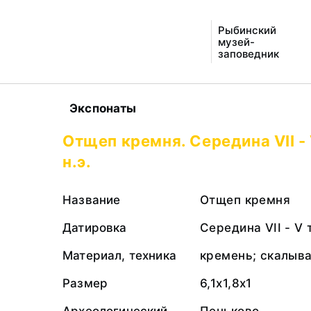
Рыбинский
музей-
заповедник
Экспонаты
Отщеп кремня. Середина VII -
н.э.
Название
Отщеп кремня
Датировка
Середина VII - V 
Материал, техника
кремень; скалыв
Размер
6,1х1,8х1