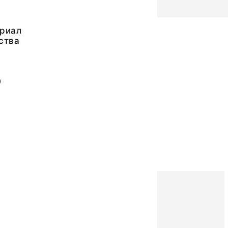
риал
ства
0