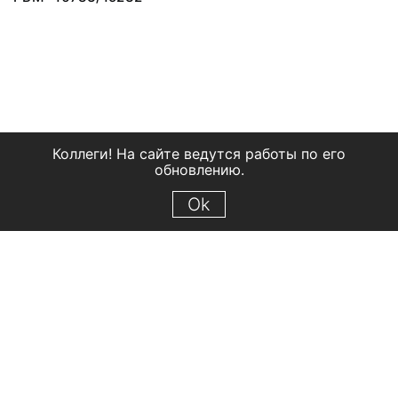
Коллеги! На сайте ведутся работы по его
обновлению.
Ok
© 2018 Рыбинский государственный историко-архитектурный и
художественный музей-заповедник
Все права защищены.
Условия использования материалов сайта
Отправить сообщение
Сообщение об ошибке
Перейти на сайт музея