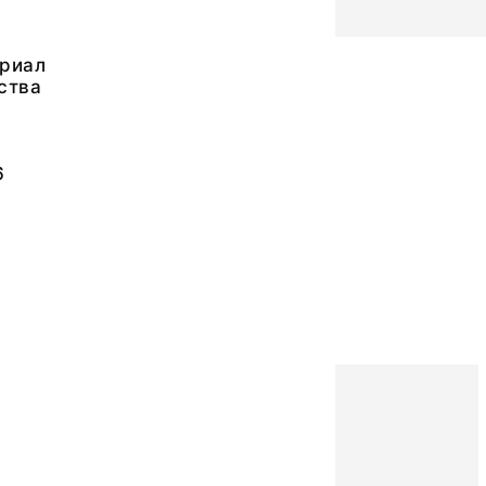
риал
ства
6