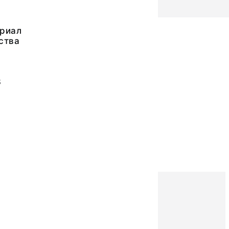
риал
ства
3