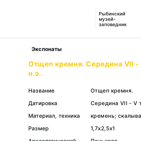
Рыбинский
музей-
заповедник
Экспонаты
Отщеп кремня. Середина VII -
н.э.
Название
Отщеп кремня.
Датировка
Середина VII - V 
Материал, техника
кремень; скалыв
Размер
1,7х2,5х1