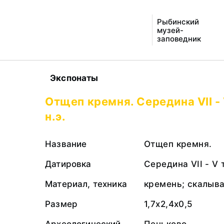
Рыбинский
музей-
заповедник
Экспонаты
Отщеп кремня. Середина VII -
н.э.
Название
Отщеп кремня.
Датировка
Середина VII - V 
Материал, техника
кремень; скалыв
Размер
1,7х2,4х0,5