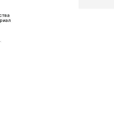
ства
риал
4