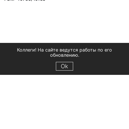
Коллеги! На сайте ведутся работы по его
обновлению.
Ok
© 2018 Рыбинский государственный историко-архитектурный и
художественный музей-заповедник
Все права защищены.
Условия использования материалов сайта
Отправить сообщение
Сообщение об ошибке
Перейти на сайт музея