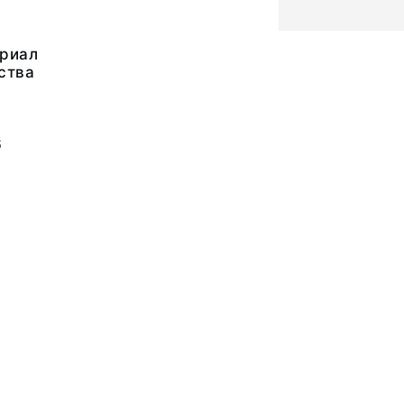
риал
ства
6