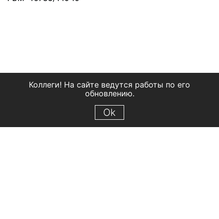
Коллеги! На сайте ведутся работы по его
обновлению.
Ok
© 2018 Рыбинский государственный историко-архитектурный и
художественный музей-заповедник
Все права защищены.
Условия использования материалов сайта
Отправить сообщение
Сообщение об ошибке
Перейти на сайт музея