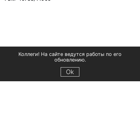
Коллеги! На сайте ведутся работы по его
обновлению.
Ok
© 2018 Рыбинский государственный историко-архитектурный и
художественный музей-заповедник
Все права защищены.
Условия использования материалов сайта
Отправить сообщение
Сообщение об ошибке
Перейти на сайт музея