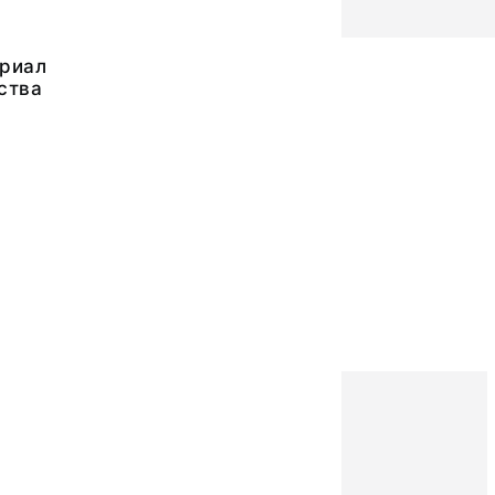
риал
ства
1