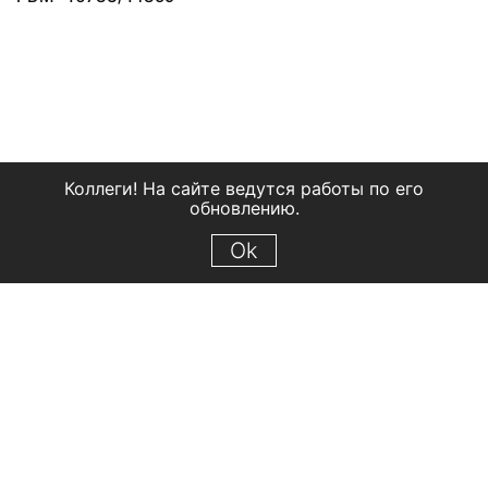
Коллеги! На сайте ведутся работы по его
обновлению.
Ok
© 2018 Рыбинский государственный историко-архитектурный и
художественный музей-заповедник
Все права защищены.
Условия использования материалов сайта
Отправить сообщение
Сообщение об ошибке
Перейти на сайт музея