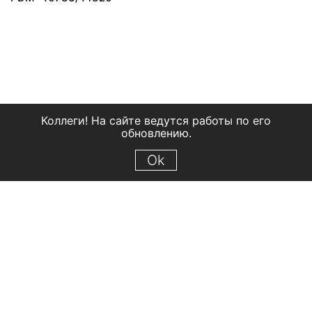
Коллеги! На сайте ведутся работы по его
обновлению.
Ok
© 2018 Рыбинский государственный историко-архитектурный и
художественный музей-заповедник
Все права защищены.
Условия использования материалов сайта
Отправить сообщение
Сообщение об ошибке
Перейти на сайт музея