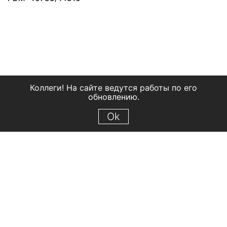
Коллеги! На сайте ведутся работы по его
обновлению.
Ok
© 2018 Рыбинский государственный историко-архитектурный и
художественный музей-заповедник
Все права защищены.
Условия использования материалов сайта
Отправить сообщение
Сообщение об ошибке
Перейти на сайт музея