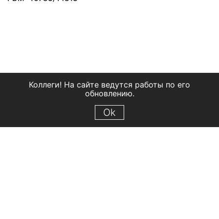
Коллеги! На сайте ведутся работы по его
обновлению.
Ok
© 2018 Рыбинский государственный историко-архитектурный и
художественный музей-заповедник
Все права защищены.
Условия использования материалов сайта
Отправить сообщение
Сообщение об ошибке
Перейти на сайт музея