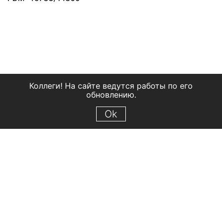
Коллеги! На сайте ведутся работы по его
обновлению.
Ok
© 2018 Рыбинский государственный историко-архитектурный и
художественный музей-заповедник
Все права защищены.
Условия использования материалов сайта
Отправить сообщение
Сообщение об ошибке
Перейти на сайт музея