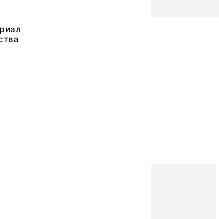
риал
ства
8