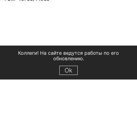
Коллеги! На сайте ведутся работы по его
обновлению.
Ok
© 2018 Рыбинский государственный историко-архитектурный и
художественный музей-заповедник
Все права защищены.
Условия использования материалов сайта
Отправить сообщение
Сообщение об ошибке
Перейти на сайт музея