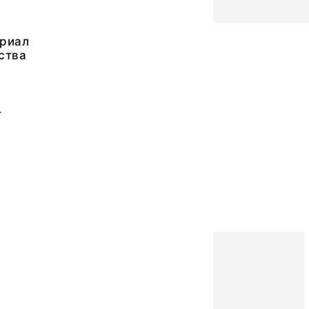
риал
ства
4