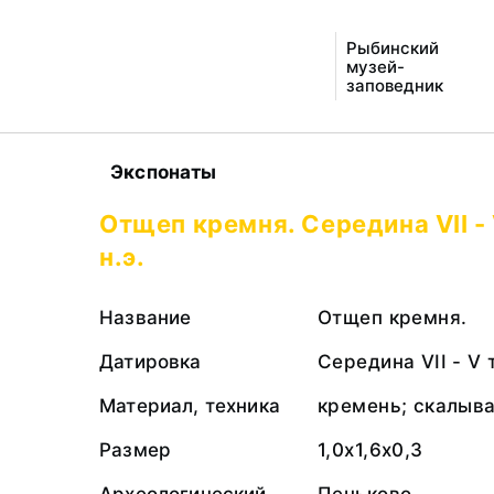
Рыбинский
музей-
заповедник
Экспонаты
Отщеп кремня. Середина VII -
н.э.
Название
Отщеп кремня.
Датировка
Середина VII - V 
Материал, техника
кремень; скалыв
Размер
1,0х1,6х0,3