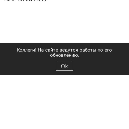
Коллеги! На сайте ведутся работы по его
обновлению.
Ok
© 2018 Рыбинский государственный историко-архитектурный и
художественный музей-заповедник
Все права защищены.
Условия использования материалов сайта
Отправить сообщение
Сообщение об ошибке
Перейти на сайт музея