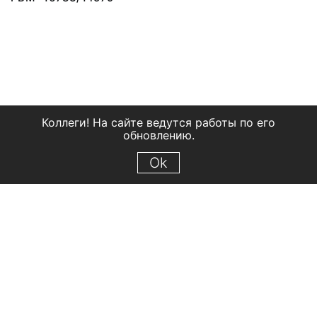
Коллеги! На сайте ведутся работы по его
обновлению.
Ok
© 2018 Рыбинский государственный историко-архитектурный и
художественный музей-заповедник
Все права защищены.
Условия использования материалов сайта
Отправить сообщение
Сообщение об ошибке
Перейти на сайт музея