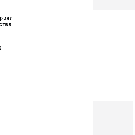
риал
ства
9