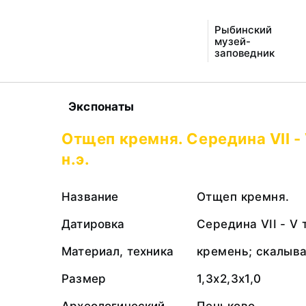
Рыбинский
музей-
заповедник
Экспонаты
Отщеп кремня. Середина VII -
н.э.
Название
Отщеп кремня.
Датировка
Середина VII - V 
Материал, техника
кремень; скалыв
Размер
1,3х2,3х1,0