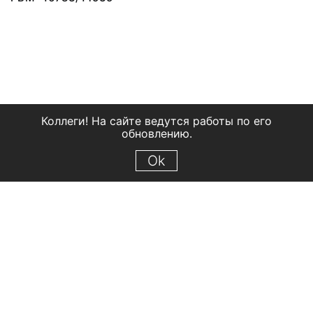
Коллеги! На сайте ведутся работы по его
обновлению.
Ok
© 2018 Рыбинский государственный историко-архитектурный и
художественный музей-заповедник
Все права защищены.
Условия использования материалов сайта
Отправить сообщение
Сообщение об ошибке
Перейти на сайт музея