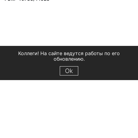
Коллеги! На сайте ведутся работы по его
обновлению.
Ok
© 2018 Рыбинский государственный историко-архитектурный и
художественный музей-заповедник
Все права защищены.
Условия использования материалов сайта
Отправить сообщение
Сообщение об ошибке
Перейти на сайт музея