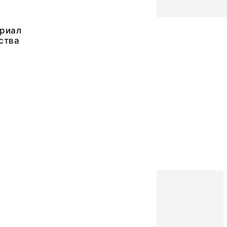
риал
ства
1