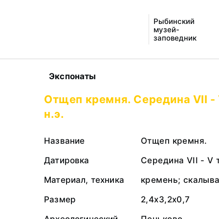
Рыбинский
музей-
заповедник
Экспонаты
Отщеп кремня. Середина VII -
н.э.
Название
Отщеп кремня.
Датировка
Середина VII - V 
Материал, техника
кремень; скалыв
Размер
2,4х3,2х0,7