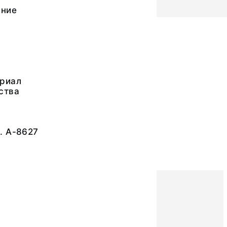
ание
риал
ства
. А-8627