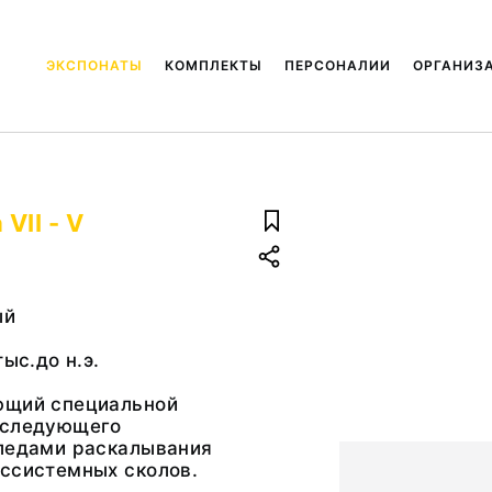
ЭКСПОНАТЫ
КОМПЛЕКТЫ
ПЕРСОНАЛИИ
ОРГАНИЗ
VII - V
ый
тыс.до н.э.
ющий специальной
оследующего
следами раскалывания
ессистемных сколов.