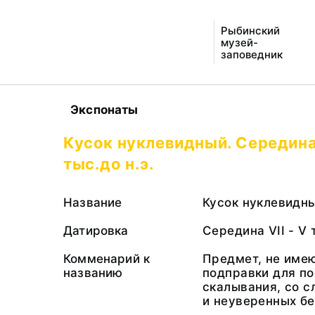
Рыбинский
музей-
заповедник
Экспонаты
Кусок нуклевидный. Середина 
тыс.до н.э.
Название
Кусок нуклевидн
Датировка
Середина VII - V 
Комменарий к
Предмет, не име
названию
подправки для п
скалывания, со 
и неуверенных б