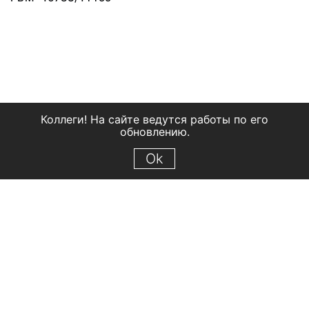
Коллеги! На сайте ведутся работы по его
обновлению.
Ok
© 2018 Рыбинский государственный историко-архитектурный и
художественный музей-заповедник
Все права защищены.
Условия использования материалов сайта
Отправить сообщение
Сообщение об ошибке
Перейти на сайт музея