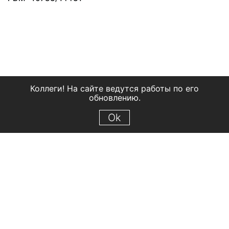
Коллеги! На сайте ведутся работы по его
обновлению.
Ok
© 2018 Рыбинский государственный историко-архитектурный и
художественный музей-заповедник
Все права защищены.
Условия использования материалов сайта
Отправить сообщение
Сообщение об ошибке
Перейти на сайт музея