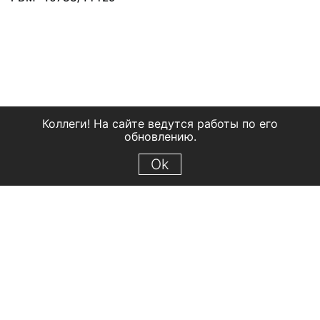
Коллеги! На сайте ведутся работы по его
обновлению.
Ok
© 2018 Рыбинский государственный историко-архитектурный и
художественный музей-заповедник
Все права защищены.
Условия использования материалов сайта
Отправить сообщение
Сообщение об ошибке
Перейти на сайт музея