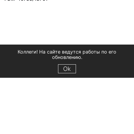
Коллеги! На сайте ведутся работы по его
обновлению.
Ok
© 2018 Рыбинский государственный историко-архитектурный и
художественный музей-заповедник
Все права защищены.
Условия использования материалов сайта
Отправить сообщение
Сообщение об ошибке
Перейти на сайт музея