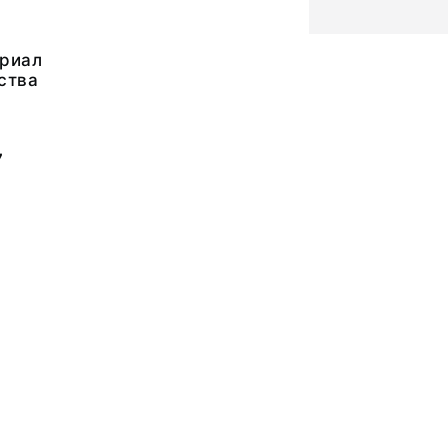
риал
ства
7