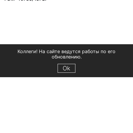
Коллеги! На сайте ведутся работы по его
обновлению.
Ok
© 2018 Рыбинский государственный историко-архитектурный и
художественный музей-заповедник
Все права защищены.
Условия использования материалов сайта
Отправить сообщение
Сообщение об ошибке
Перейти на сайт музея