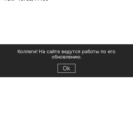
Коллеги! На сайте ведутся работы по его
обновлению.
Ok
© 2018 Рыбинский государственный историко-архитектурный и
художественный музей-заповедник
Все права защищены.
Условия использования материалов сайта
Отправить сообщение
Сообщение об ошибке
Перейти на сайт музея