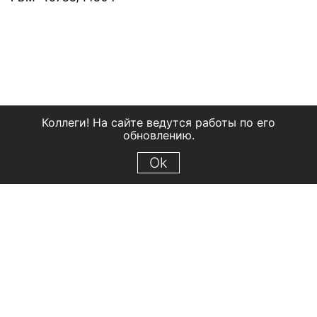
Коллеги! На сайте ведутся работы по его
обновлению.
Ok
© 2018 Рыбинский государственный историко-архитектурный и
художественный музей-заповедник
Все права защищены.
Условия использования материалов сайта
Отправить сообщение
Сообщение об ошибке
Перейти на сайт музея