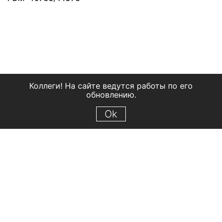
Коллеги! На сайте ведутся работы по его
обновлению.
Ok
© 2018 Рыбинский государственный историко-архитектурный и
художественный музей-заповедник
Все права защищены.
Условия использования материалов сайта
Отправить сообщение
Сообщение об ошибке
Перейти на сайт музея