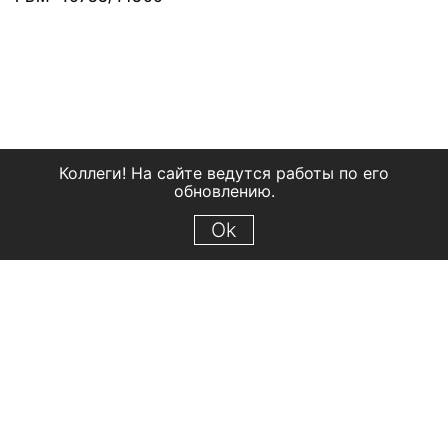
Коллеги! На сайте ведутся работы по его
обновлению.
Ok
© 2018 Рыбинский государственный историко-архитектурный и
художественный музей-заповедник
Все права защищены.
Условия использования материалов сайта
Отправить сообщение
Сообщение об ошибке
Перейти на сайт музея