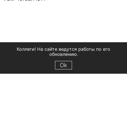
Коллеги! На сайте ведутся работы по его
обновлению.
Ok
© 2018 Рыбинский государственный историко-архитектурный и
художественный музей-заповедник
Все права защищены.
Условия использования материалов сайта
Отправить сообщение
Сообщение об ошибке
Перейти на сайт музея