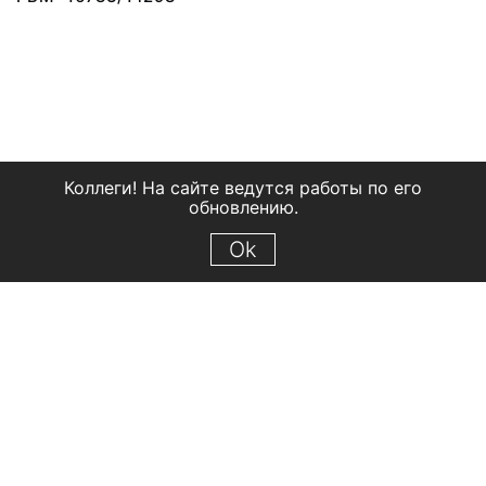
Коллеги! На сайте ведутся работы по его
обновлению.
Ok
© 2018 Рыбинский государственный историко-архитектурный и
художественный музей-заповедник
Все права защищены.
Условия использования материалов сайта
Отправить сообщение
Сообщение об ошибке
Перейти на сайт музея