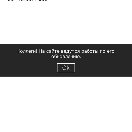
Коллеги! На сайте ведутся работы по его
обновлению.
Ok
© 2018 Рыбинский государственный историко-архитектурный и
художественный музей-заповедник
Все права защищены.
Условия использования материалов сайта
Отправить сообщение
Сообщение об ошибке
Перейти на сайт музея