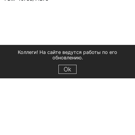
Коллеги! На сайте ведутся работы по его
обновлению.
Ok
© 2018 Рыбинский государственный историко-архитектурный и
художественный музей-заповедник
Все права защищены.
Условия использования материалов сайта
Отправить сообщение
Сообщение об ошибке
Перейти на сайт музея