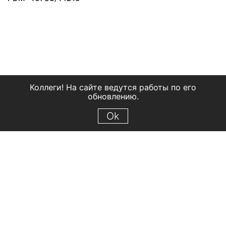
Коллеги! На сайте ведутся работы по его
обновлению.
Ok
© 2018 Рыбинский государственный историко-архитектурный и
художественный музей-заповедник
Все права защищены.
Условия использования материалов сайта
Отправить сообщение
Сообщение об ошибке
Перейти на сайт музея