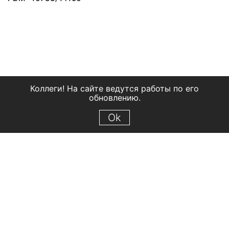
Коллеги! На сайте ведутся работы по его
обновлению.
Ok
© 2018 Рыбинский государственный историко-архитектурный и
художественный музей-заповедник
Все права защищены.
Условия использования материалов сайта
Отправить сообщение
Сообщение об ошибке
Перейти на сайт музея