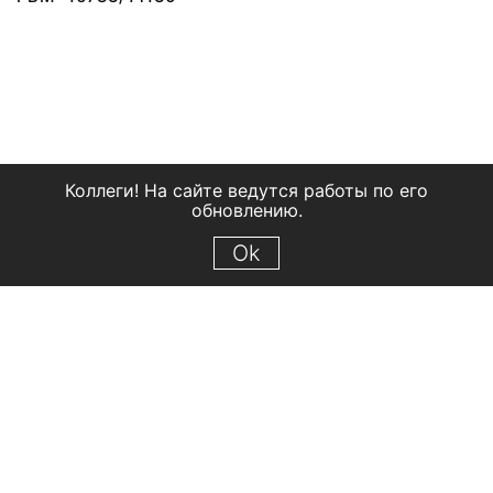
Коллеги! На сайте ведутся работы по его
обновлению.
Ok
© 2018 Рыбинский государственный историко-архитектурный и
художественный музей-заповедник
Все права защищены.
Условия использования материалов сайта
Отправить сообщение
Сообщение об ошибке
Перейти на сайт музея