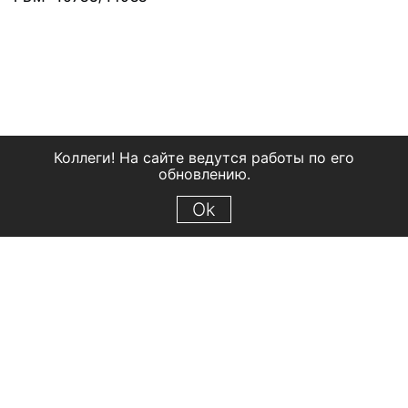
Коллеги! На сайте ведутся работы по его
обновлению.
Ok
© 2018 Рыбинский государственный историко-архитектурный и
художественный музей-заповедник
Все права защищены.
Условия использования материалов сайта
Отправить сообщение
Сообщение об ошибке
Перейти на сайт музея