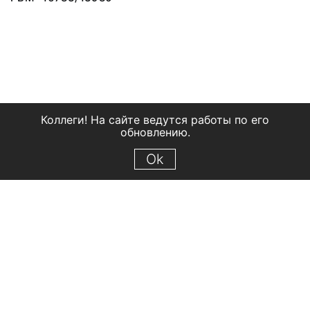
Коллеги! На сайте ведутся работы по его
обновлению.
Ok
© 2018 Рыбинский государственный историко-архитектурный и
художественный музей-заповедник
Все права защищены.
Условия использования материалов сайта
Отправить сообщение
Сообщение об ошибке
Перейти на сайт музея